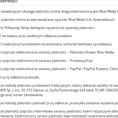
łatności
świadczącym obsługę płatności online drogą elektroniczną jest Blue Media S
a płatności online przeprowadzane są przez Blue Media S.A. (bluemedia.pl)
Tor Półwysep Sklep dostępne są poniższe sposoby płatności:
ść na miejscu przy osobistym odbiorze produktu.
ość tradycyjnym przelewem na wskazany rachunek bankowy sprzedawcy.
ość poprzez elektroniczne serwisy płatności – Płatności Shoper
Blue Media
ość poprzez elektroniczne serwisy płatności – Przelewy24.pl
ość poprzez elektroniczne serwisy płatności –
PayPal i PayPal Express Chec
ść przy odbiorze przesyłki.
ze metody płatności przelewem tradycyjnym, należy dokonać wpłaty na ra
 Sp. z o.o., 81-572 Gdynia, ul. Gryfa Pomorskiego 52A lokal 13, NIP: 58623
go oraz numer zamówienia.
ze metody płatności płatność przy odbiorze, przesyłka zostanie wysłana 
ze płatności poprzez internetowe serwisy płatności, klient rozpoczyna doko
ówienia. Elektroniczny serwis płatności daje możliwość wykonania płatnośc