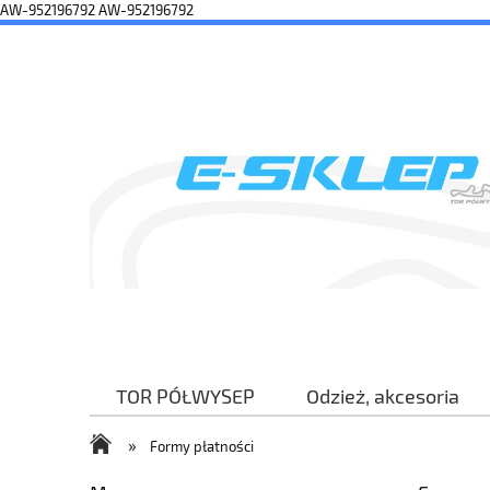
AW-952196792
AW-952196792
TOR PÓŁWYSEP
Odzież, akcesoria
Kontakt i dane firmy
»
Formy płatności