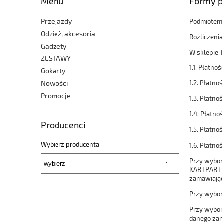
Menu
Formy p
Przejazdy
Podmiotem 
Odzież, akcesoria
Rozliczeni
Gadżety
W sklepie 
ZESTAWY
1.1. Płatno
Gokarty
1.2. Płatn
Nowości
Promocje
1.3. Płatn
1.4. Płatn
Producenci
1.5. Płatn
Wybierz producenta
1.6. Płatno
Przy wybor
KARTPARTNER
zamawiając
Przy wybor
Przy wybor
danego zam