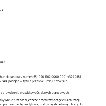
.A.
kout
chunek bankowy numer: 65 1090 1102 0000 0001 4379 0181
07348, podając w tytule przelewu imię i nazwisko
po sprawdzeniu prawidłowości danych adresowych.
nywanie płatności jeszcze przed rozpoczęciem realizacji
i poprzez kartę kredytową, płatniczą, debetową lub szybki