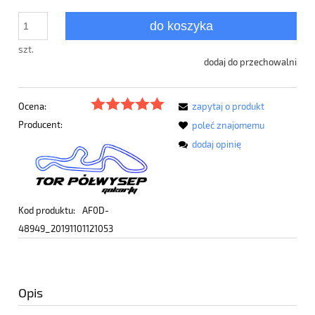
do koszyka
szt.
dodaj do przechowalni
Ocena:
zapytaj o produkt
Producent:
poleć znajomemu
dodaj opinię
Kod produktu:
AF0D-
48949_20191101121053
Opis