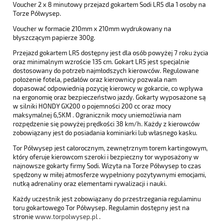
Voucher 2 x 8 minutowy przejazd gokartem Sodi LR5 dla 1 osoby na
Torze Półwysep.
Voucher w formacie 210mm x 210mm wydrukowany na
błyszczącym papierze 300g.
Przejazd gokartem LR5 dostępny jest dla osób powyżej 7 roku życia
oraz minimalnym wzroście 135 cm. Gokart LR5 jest specjalnie
dostosowany do potrzeb najmłodszych kierowców. Regulowane
położenie fotela, pedałów oraz kierownicy pozwala nam
dopasować odpowiednią pozycję kierowcy w gokarcie, co wpływa
na ergonomię oraz bezpieczeństwo jazdy. Gokarty wyposażone są
w silniki HONDY GX200 o pojemności 200 cc oraz mocy
maksymalnej 6,5KM . Ogranicznik mocy uniemożliwia nam
rozpędzenie się powyżej prędkości 38 km/h. Każdy z kierowców
zobowiązany jest do posiadania kominiarki lub własnego kasku.
Tor Półwysep jest całorocznym, zewnętrznym torem kartingowym,
który oferuje kierowcom szeroki i bezpieczny tor wyposażony w
najnowsze gokarty firmy Sodi. Wizyta na Torze Półwysep to czas
spędzony w miłej atmosferze wypełniony pozytywnymi emocjami,
nutką adrenaliny oraz elementami rywalizacji i nauki.
Każdy uczestnik jest zobowiązany do przestrzegania regulaminu
toru gokartowego Tor Półwysep. Regulamin dostępny jest na
stronie
www.torpolwysep.pl
.