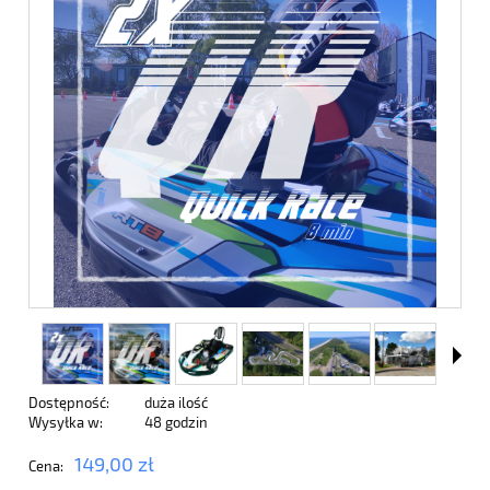
Dostępność:
duża ilość
Wysyłka w:
48 godzin
149,00 zł
Cena: